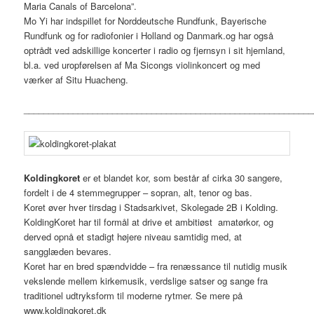
Maria Canals of Barcelona”.
Mo Yi har indspillet for Norddeutsche Rundfunk, Bayerische
Rundfunk og for radiofonier i Holland og Danmark.og har også
optrådt ved adskillige koncerter i radio og fjernsyn i sit hjemland,
bl.a. ved uropførelsen af Ma Sicongs violinkoncert og med
værker af Situ Huacheng.
___________________________________________________________
Koldingkoret
er et blandet kor, som består af cirka 30 sangere,
fordelt i de 4 stemmegrupper – sopran, alt, tenor og bas.
Koret øver hver tirsdag i Stadsarkivet, Skolegade 2B i Kolding.
KoldingKoret har til formål at drive et ambitiøst amatørkor, og
derved opnå et stadigt højere niveau samtidig med, at
sangglæden bevares.
Koret har en bred spændvidde – fra renæssance til nutidig musik
vekslende mellem kirkemusik, verdslige satser og sange fra
traditionel udtryksform til moderne rytmer. Se mere på
www.koldingkoret.dk