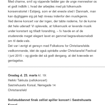
Med charme, smil og vippende fødder gav de unge mennesker os
et godt indblik i, hvad der arbejdes med på folkemusik-
konservatoriet i Esbjerg, som er det eneste sted i Danmark, man
kan dygtiggøre sig på højt niveau indenfor den musikgenre.
Ved denne koncert var der ingen, der tabte noderne, for de kunne
det hele udenad! Vi oplevede, at folkemusik er levende musik
under konstant og tilladt forandring, – fx havde en af de
studerende meget elegant lavet en gammel begravelsesmelodi
om til døde-vals.
Det var i øvrigt et gensyn med Folkekons for Christiansfelds
vedkommende, idet de også optrådte under Christiansfel Festival
i juni 2015 – og gjorde det så godt dengang, at det krævede en
gentagelse.
___________________________________________________________
Onsdag d. 23. marts
kl. 19:
Heikki Takkula (cellokoncert)
Søstrehusets Korsal, Nørregade 14
Christiansfeld
Solistuddannet finsk cellist spiller koncert i Søstrehusets
Korsal