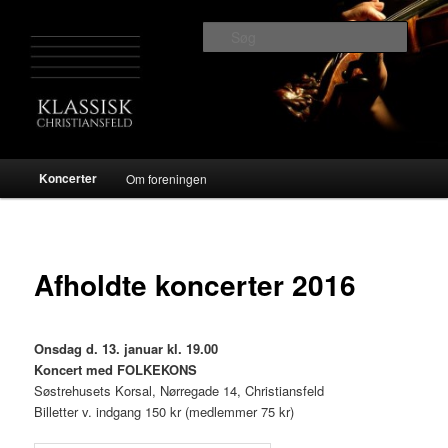
Fortsæt
til
Søg
primært
indhold
Klassisk Christiansfeld
Hovedmenu
Koncerter
Om foreningen
Afholdte koncerter 2016
Onsdag d. 13. januar kl. 19.00
Koncert med FOLKEKONS
Søstrehusets Korsal, Nørregade 14, Christiansfeld
Billetter v. indgang 150 kr (medlemmer 75 kr)