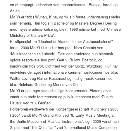
en efterspurgt underviser ved masterclasses i Europa, Israel og
Asien.
Mo Yi er født i Wuhan, Kina, og fik sin første undervisning i violin
som femårig. Hun tog sin Bachelor og Masters Degree i Beijing
med højeste udmærkelse og blev i 1996 udmærket med “Chinese
Ministery of Culture Prize”.
Et stipendiat fra “Deutscher Akademischer Austauschdienst”
førte i 2000 Mo Yi til studier hos prof. Nora Chatain ved
“Musikhochschule Lübeck”. Desuden studerede hun historisk
opførelsespraksis hos prof. Gert v. Bülow, Rostock, og
barokviolin hos prof. Gottfried von der Goltz, Würzburg. Hun har
endvidere deltaget i internationale kammermusikkurser hos bl.a.
Walter Levin og Rainer Kussmaul og i tidlig musik-kurser hos
bl.a. Reinhard Goebel og Menno van Delft.
Mo Yi er pristager ved adskillige konkurrencer. Eksempelvis
vandt hun både førsteprisen og publikumsprisen med “Duo Yi
Hsuan” ved “16. Großen
Förderpreiswettbewerb der Konzertgesellschaft München” i 2003.
I 2004 vandt Mo Yi Grand Prix ved “8. Early Music Meeting at
the Berlin Museum of Musical Instruments”, og i 2009 vandt hun
2. pris med “Trio Quintilian” ved “International Music Competion