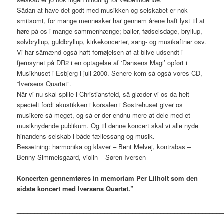
Sådan at have det godt med musikken og selskabet er nok
smitsomt, for mange mennesker har gennem årene haft lyst til at
høre på os i mange sammenhænge; baller, fødselsdage, bryllup,
sølvbryllup, guldbryllup, kirkekoncerter, sang- og musikaftner osv.
Vi har såmænd også haft fornøjelsen af at blive udsendt i
fjernsynet på DR2 i en optagelse af ‘Dansens Magi’ opført i
Musikhuset i Esbjerg i juli 2000. Senere kom så også vores CD,
”Iversens Quartet”.
Når vi nu skal spille i Christiansfeld, så glæder vi os da helt
specielt fordi akustikken i korsalen i Søstrehuset giver os
musikere så meget, og så er der endnu mere at dele med et
musiknydende publikum. Og til denne koncert skal vi alle nyde
hinandens selskab i både fællessang og musik.
Besætning: harmonika og klaver – Bent Melvej, kontrabas –
Benny Simmelsgaard, violin – Søren Iversen
Koncerten gennemføres in memoriam Per Lilholt som den
sidste koncert med Iversens Quartet.”
___________________________________________________________