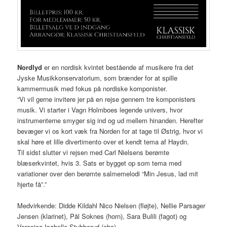
Nordlyd
er en nordisk kvintet bestående af musikere fra det
Jyske Musikkonservatorium, som brænder for at spille
kammermusik med fokus på nordiske komponister.
“Vi vil gerne invitere jer på en rejse gennem tre komponisters
musik. Vi starter i Vagn Holmboes legende univers, hvor
instrumenterne smyger sig ind og ud mellem hinanden. Herefter
bevæger vi os kort væk fra Norden for at tage til Østrig, hvor vi
skal høre et lille divertimento over et kendt tema af Haydn.
Til sidst slutter vi rejsen med Carl Nielsens berømte
blæserkvintet, hvis 3. Sats er bygget op som tema med
variationer over den berømte salmemelodi “Min Jesus, lad mit
hjerte få”.”
Medvirkende: Didde Kildahl Nico Nielsen (fløjte), Nellie Parsager
Jensen (klarinet), Pål Soknes (horn), Sara Bulili (fagot) og
Veronica Isabelle Stubberud (obo).