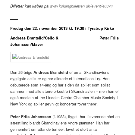
Billetter kan købes på
www.koldingbilletten.dk/event/40374
——
Fredag den 22. november 2013 kl. 19.30 i Tyrstrup Kirke
Andreas Brantelid/Cello & Peter Friis
Johansson/klaver
Den 26-årige
Andreas Brandelid
er en af Skandinaviens
dygtigste cellister og har allerede et internationalt ry. Han
debuterede som 14-årig og har siden da spillet som solist
sammen med alle større orkestre i Skandinavien – men han er
også medlem af the Lincolm Centre Chamber Music Society I
New York og spiller jævnligt koncerter “over there”.
Peter Friis Johansson
(f.1983), flygel, har tilsvarende nået en
særstilling blandt Skandinaviens yngre pianister. Han har
gennemført omfattande turnéer, lavet et stort antal