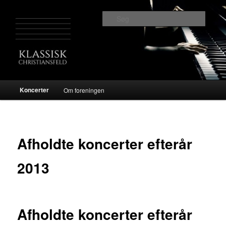
Fortsæt
til
Søg
primært
indhold
Klassisk Christiansfeld
Hovedmenu
Koncerter
Om foreningen
Afholdte koncerter efterår
2013
Afholdte koncerter efterår